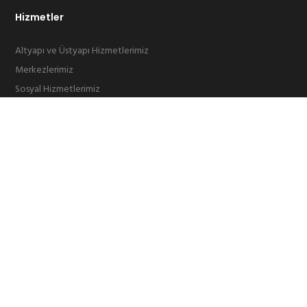
Hizmetler
Altyapı ve Üstyapı Hizmetlerimiz
Merkezlerimiz
Sosyal Hizmetlerimiz
Başvuru Formları
Ölçü Ayar Beyannamesi
Nikah Hizmetleri
Ruhsat Prosedürü
İşyeri Açma Prosedürü
Online İşlemler
E-Belediye