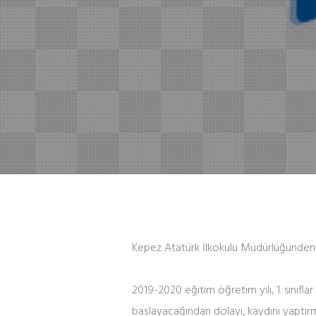
Kepez Atatürk İlkokulu Müdürlüğünden
2019-2020 eğitim öğretim yılı, 1. sınıf
başlayacağından dolayı, kaydını yaptı