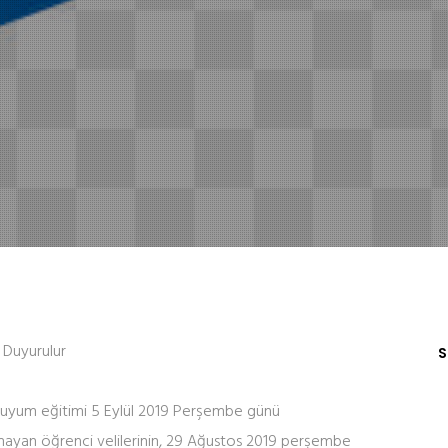
 Duyurulur
S
lar uyum eğitimi 5 Eylül 2019 Perşembe günü
rmayan öğrenci velilerinin, 29 Ağustos 2019 perşembe