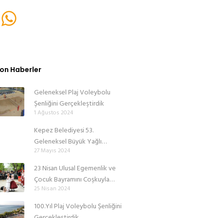
on Haberler
Geleneksel Plaj Voleybolu
Şenliğini Gerçekleştirdik
1 Ağustos 2024
Kepez Belediyesi 53.
Geleneksel Büyük Yağlı
27 Mayıs 2024
Pehlivan Güreşlerimizi Coşkuyla
Gerçekleştirdik
23 Nisan Ulusal Egemenlik ve
Çocuk Bayramını Coşkuyla
25 Nisan 2024
Kutladık
100.Yıl Plaj Voleybolu Şenliğini
Gerçekleştirdik